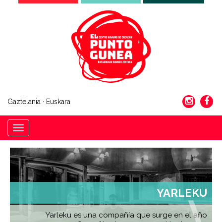
Gaztelania
·
Euskara
Menú
YARLEKU
Yarleku es una compañía que surge en el año